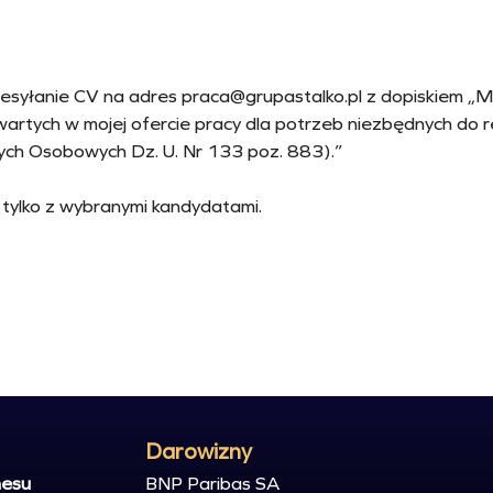
esyłanie CV na adres praca@grupastalko.pl z dopiskiem „M
tych w mojej ofercie pracy dla potrzeb niezbędnych do real
ych Osobowych Dz. U. Nr 133 poz. 883).”
 tylko z wybranymi kandydatami.
Darowizny
nesu
BNP Paribas SA