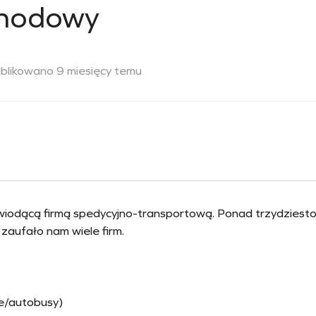
hodowy
blikowano 9 miesięcy temu
t wiodącą firmą spedycyjno-transportową. Ponad trzydziest
 zaufało nam wiele firm.
e/autobusy)