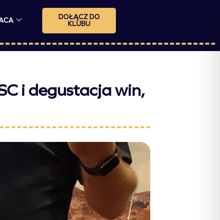
DOŁĄCZ DO
ACA
KLUBU
SC i degustacja win,