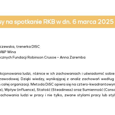
sy na spotkanie RKB w dn. 6 marca 2025
aczewska, trenerka DISC
 M&P Wina
ecznych Fundacji Robinson Crusoe – Anna Zaremba
jonowania ludzi, różnice w ich zachowaniach i uświadomić sobie 
i zawodowej.
Dzięki wiedzy, wynikającej z analiz zachowań wedł
całej organizacji. Metoda DiSC opiera się na cztero-kwadrantowym
), Wpływ (influence), Stałość (Steadiness) oraz Sumienność (Consc
zachowania ludzi w pracy i nie tylko, zwane stylami pracy lub st