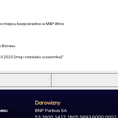
na miejscu bezpośrednio w M&P Wina.
b Biznesu
1
3.2025 [imię i nazwisko uczestnika]”
Darowizny
nesu
BNP Paribas SA
53 1600 1417 1805 5693 6000 0001