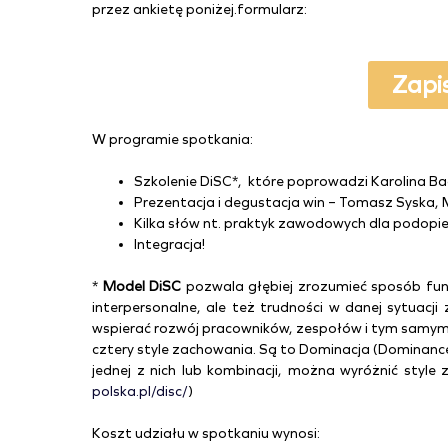
przez ankietę poniżej.formularz:
Zapi
W programie spotkania:
Szkolenie DiSC*, które poprowadzi Karolina B
Prezentacja i degustacja win – Tomasz Syska,
Kilka słów nt. praktyk zawodowych dla podopi
Integracja!
*
Model
DiSC
pozwala głębiej zrozumieć sposób funkc
interpersonalne, ale też trudności w danej sytuacj
wspierać rozwój pracowników, zespołów i tym samym 
cztery style zachowania. Są to Dominacja (Dominance
jednej z nich lub kombinacji, można wyróżnić style 
polska.pl/disc/
)
Koszt udziału w spotkaniu wynosi: