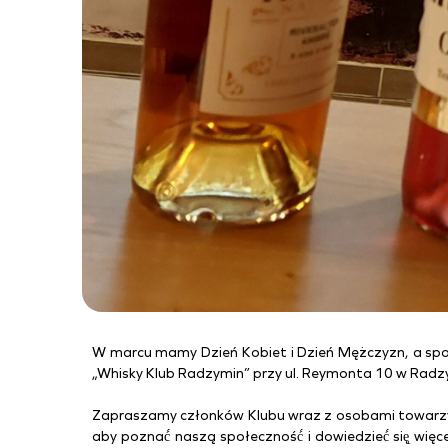
W marcu mamy Dzień Kobiet i Dzień Mężczyzn, a spot
„Whisky Klub Radzymin” przy ul. Reymonta 10 w Radz
Zapraszamy członków Klubu wraz z osobami towarzy
aby poznać́ naszą społeczność́ i dowiedzieć́ się̨ wi