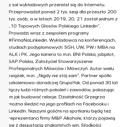
z sal wykładowych przeniósł się do Internetu.
Przeprowadził ponad 2 tys. sesji dla przeszło 200
tys. osób, a w latach 2019, 20, 21 został jednym z
„10 Topowych Głosów Polskiego Linkedin”.
Prowadzi wraz z zespołem programy
#FirmaNaLinkedin. Wykładowca na konferencjach,
studiach podyplomowych: SGH, UW, PW i MBA na
ALK i PK. Jego kariera to m.in. BNI Polska, jobpilot,
SAP Polska, Założyciel Stowarzyszenie
Profesjonalnych Mówców i Mówczyń. Autor wielu
książek, m.in. „Nigdy nie stój sam”. Partner spółki
szkoleniowo-doradczej GrupaYak. Od ponad 30 lat
łączy ludzi różnych pokoleń i zawodów, pokazując
im jak budować relacje. Działalność Grzegrza
można śledzić na jego profilach na Facebooku i
LinkedIn. Naszymi gośćmi na spotkaniu będą też
reprezentanci firmy M&P Alkohole, którzy pojawią
się z degustacją znakomitych win. Słodkości