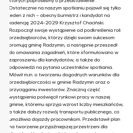
których poprosiliśmy o przedstawienie .
Ostatecznie na naszym spotkaniu pojawił się tylko
jeden z nich – obecny burmistrz i kandydat na
kadencję 2024-2029 Krzysztof Chaciński.
Rozpoczął swoje wystąpienie od podkreślenia roli
przedsiębiorców, którzy dzięki swoim sukcesom
promują gminę Radzymin, a następnie przeszedł
do omawiania zagadnień, które sformułowano w
zaproszeniu dla kandydatów, a także do
odpowiedzi na pytania uczestników spotkania.
Mówił m.in. o tworzeniu dogodnych warunków dla
przedsiębiorczości w gminie Radzymin oraz o
przyciąganiu inwestorów. Znaczną część
wystąpienia poświęcił rynkowi pracy w naszej
gminie, któremu sprzyja wzrost liczby mieszkańców,
a także dalszy rozwój transportu publicznego, co
umożliwia dojazdy pracownikom. Przedstawił plan
na tworzenie przyjaźniejszej przestrzeni dla