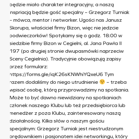
będzie miało charakter integracyjny, a naszą
inspriacją będzie gość specjalny – Grzegorz Turniak
– mówca, mentor i networker. Ugości nas Janusz
Skorupa, właściciel firmy Bizon, więc nie jedzcie
podwieczorków! Spotykamy się o godz. 18:00 w
siedzibie firmy Bizon w Cegielni, al. Jana Pawła II
197 (po drugiej stronie dwupasmówki naprzeciw
Sceny Cegielnia). Tradycyjnie obowiązują zapisy
przez formularz:
https://forms.gle/iqK26sKNWhiYQxeU6 Tym
razem dodaliśmy do niego utrudnienie
– trzeba
wpisać osobę, którą przyprowadzimy na spotkania.
Może to być dawno niewidziany na spotkaniach
członek naszego Klubu lub też przedsiębiorca lub
menedżer z poza Klubu, zainteresowany naszą
działalnością. Kilka słów o naszym gościu
specjalnym: Grzegorz Turniak jest niestrudzonym
orędownikiem i pasjonatem idei networkingu, który