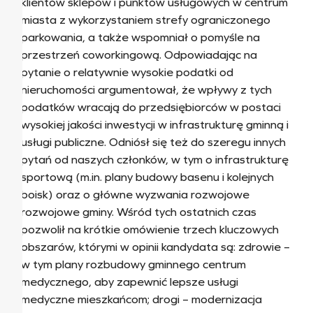
klientów sklepów i punktów usługowych w centrum
miasta z wykorzystaniem strefy ograniczonego
parkowania, a także wspomniał o pomyśle na
przestrzeń coworkingową. Odpowiadając na
pytanie o relatywnie wysokie podatki od
nieruchomości argumentował, że wpływy z tych
podatków wracają do przedsiębiorców w postaci
wysokiej jakości inwestycji w infrastrukturę gminną i
usługi publiczne. Odniósł się też do szeregu innych
pytań od naszych członków, w tym o infrastrukturę
sportową (m.in. plany budowy basenu i kolejnych
boisk) oraz o główne wyzwania rozwojowe
rozwojowe gminy. Wśród tych ostatnich czas
pozwolił na krótkie omówienie trzech kluczowych
obszarów, którymi w opinii kandydata są: zdrowie –
w tym plany rozbudowy gminnego centrum
medycznego, aby zapewnić lepsze usługi
medyczne mieszkańcom; drogi – modernizacja