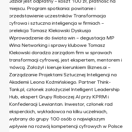
udział jest odpłatny – koszt 100 zł, płatność na
miejscu. Program spotkania: powitanie i
przedstawienie uczestników Transformacja
cyfrowa i sztuczna inteligencja w firmiach –
prelekcja Tomasz Klekowski Dyskusja
Wprowadzenie do świata win – degustacja MP
Wina Networking i sprawy klubowe Tomasz
Klekowski doradza zarządom firm w sprawach
transformacji cyfrowej, jest ekspertem, mentorem i
mówcą. Założył i kieruje kierunkiem Biznes.ai –
Zarządzanie Projektami Sztucznej Inteligencji na
Akademii Leona Koźmińskiego. Partner Think-
Tank.pl, członek założycziel Intelligent Leadership
Hub, ekspert Grupy Roboczej AI przy KPRM i
Konfederacji Lewiantan. Inwestor, członek rad
eksperckich, wykładowca na kilku uczelniach,
wybrany do grupy 100 osób o największym
wpływie na rozwój kompetencji cyfrowych w Polsce